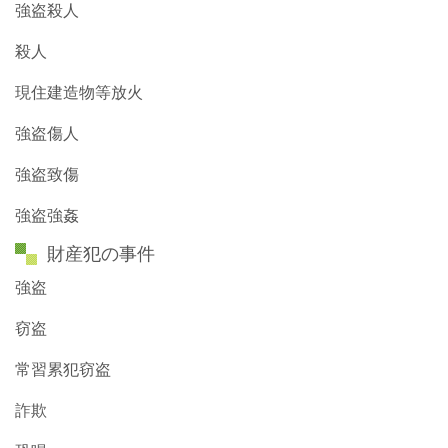
強盗殺人
殺人
現住建造物等放火
強盗傷人
強盗致傷
強盗強姦
財産犯の事件
強盗
窃盗
常習累犯窃盗
詐欺