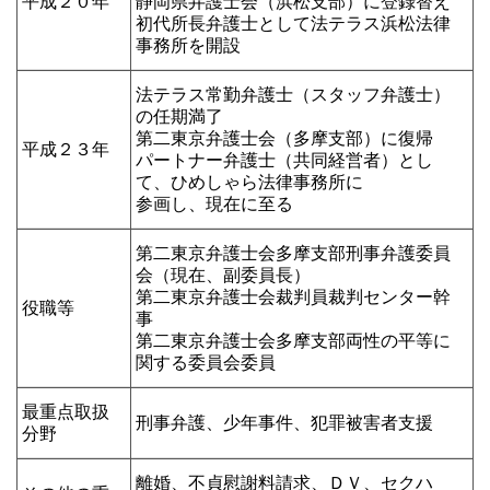
平成２０年
静岡県弁護士会（浜松支部）に登録替え
初代所長弁護士として法テラス浜松法律
事務所を開設
法テラス常勤弁護士（スタッフ弁護士）
の任期満了
第二東京弁護士会（多摩支部）に復帰
平成２３年
パートナー弁護士（共同経営者）とし
て、ひめしゃら法律事務所に
参画し、現在に至る
第二東京弁護士会多摩支部刑事弁護委員
会（現在、副委員長）
第二東京弁護士会裁判員裁判センター幹
役職等
事
第二東京弁護士会多摩支部両性の平等に
関する委員会委員
最重点取扱
刑事弁護、少年事件、犯罪被害者支援
分野
離婚、不貞慰謝料請求、ＤＶ、セクハ